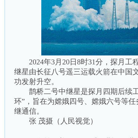
2024年3月20日8时31分，探月
继星由长征八号遥三运载火箭在中国
功发射升空。
鹊桥二号中继星是探月四期后续工
环”，旨在为嫦娥四号、嫦娥六号等任
继通信。
张 茂摄（人民视觉）