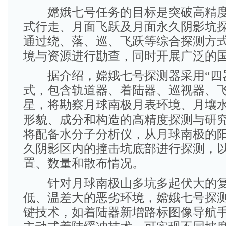
嫦娥七号任务的目标是突破高精度
式行走、月面飞跃及月面永久阴影坑
通过绕、落、巡、飞跃等综合探测方
境与资源进行勘查，同时开展广泛的
据介绍，嫦娥七号探测器采用“四器
式，包含轨道器、着陆器、巡视器、
星，将勘察月球南极月表环境、月壤
形貌、成分和构造的高精度探测与研
将配备水分子分析仪，从月球南极的
久阴影区内的撞击坑底部进行探测，
置、数量和散布情况。
针对月球南极山多坑多起伏大的复
低、温差大的恶劣环境，嫦娥七号探
键技术，如着陆器新增路标图像导航