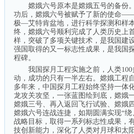
嫦娥六号原本是嫦娥五号的备份。
功后，嫦娥六号被赋予了新的使命—
极—艾特肯盆地，进行科学探测和样
终，嫦娥六号顺利完成了人类历史上
样，突破了多项关键技术，是我国建
强国取得的又一标志性成果，是我国
程碑。
我国探月工程实施之前，人类100
动，成功的只有一半左右。嫦娥工程自2
多年来，中国探月工程始终坚持一体
龙攻关攻坚，一张蓝图绘到底，嫦娥
嫦娥三号、再入返回飞行试验、嫦娥
嫦娥六号连战连捷，如期圆满实现“绕
战略目标，取得一系列标志性成果，
技创新能力，深化了人类对月球和太