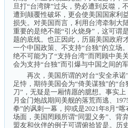
旦打“台湾牌”过头，势必遭到反噬，
遭到颠覆性破坏，更会使美国国家利
损失。对美国而言，利用台湾牵制大
重要的是绝不能“引火烧身”，这可谓
题的底线。也正因此，历届美国政府
一个中国政策、不支持“台独”的立场
绝不可能为了“支持台湾”而罔顾中美
会为支持“台独”而引爆与中国之间的
再次，美国所谓的对台“安全承诺”
足恃，期待美国会为“倚美谋独”的“台
刀”，无疑是一厢情愿的臆想。事实上，
月金门炮战期间美舰的落荒而逃、197
拳”的讽刺一幕，抑或是2021年8月“
场面，美国罔顾所谓“同盟义务”、背
盟友和伙伴的例子可谓俯拾皆是。历