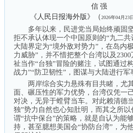
信 强
《人民日报海外版》（
2026年04月23
多年以来，民进党当局始终顽固坚持
拒不承认体现一个中国原则的“九二共
大陆界定为“境外敌对势力”，在岛内
力威胁”，并不惜把整个台湾以及230
祉当作“台独”冒险的赌注，试图通过
战力”“防卫韧性”，图谋与大陆进行军
两岸综合实力悬殊有目共睹，尤其
面、碾压性的军力优势，台湾仅凭一
对决，无异于螳臂当车。对此赖清德当
独”势力自然也心知肚明，而其之所以
谓“抗中保台”的策略，就是自认为能
持，甚至臆想美国会“协防台湾”，为他