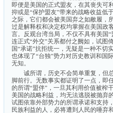
即便是美国的正式盟友，在其丧失可
抑或是“保护盟友”带来的战略收益低
之际，它们都会被美国弃之如敝履，所
过是解释权和决定权均掌握在美国政
言。反观台湾当局，不仅不具有美国“
连正式“外交”关系都付之阙如，试图
国“承诺”抗拒统一，无疑是一种不切
也体现了“台独”势力对历史教训和国
无知。
诚所谓，历史不会简单重复，但总
脚前行。无数事实都证明了一点，即
的所谓“盟伴”，一旦其利用价值被榨
美国的战略利益，均无法逃脱被抛弃
试图依靠外部势力的所谓承诺和支持
民族利益的人，必将遭到人民的唾弃