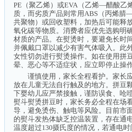
PE（聚乙烯）或EVA（乙烯—醋酸乙
质，而劣质产品则常用ABS（丙烯腈
共聚物）或回收塑料，加热后可能释
氧化碳等物质。消费者应优先选购明确标
材质的产品。在熨烫时，要避免长时
并佩戴口罩以减少有害气体吸入。此
女性切勿进行熨烫操作。如在使用拼
晕、恶心等不适症状，应立即停止操
谨慎使用，家长全程看护。家长应
放在儿童无法自行触及的地方。拼豆颗
下婴幼儿应严禁接触，谨防误食、呛
熨斗熨烫拼豆时，家长务必全程在场
导，避免烫伤、触电等风险。目前市
的熨斗发热体缺乏控温装置，存在通电
温度超过130摄氏度的情况，若通电