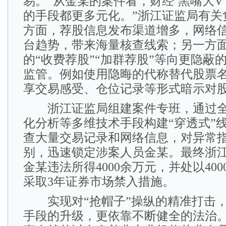
易。“从金某的案件看，财经‘黑嘴大V
的手段都更多元化。”浙江证监局有关
方面，荐股信息发布渠道增多，网络
台趋势，带来海量核查线索；另一方
的“收费荐股”“加群荐股”等向更隐蔽
监管。例如使用隐晦的代称替代股票
享交易感受、仓位记录等形式暗示对
浙江证监局组建案件专班，通过全
化分析等多维技术手段构建“穿透式”
查大量交易记录和网络信息，对异常
别，迅速锁定涉案人员金某。最终浙
金某违法所得4000余万元，并处以40
采取3年证券市场禁入措施。
实现对“抢帽子”操纵的精准打击，
手段的升级，更依靠不断健全的法治。