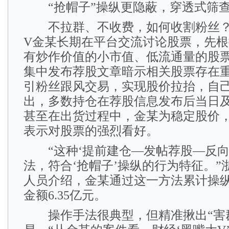
“抢帽子”操纵更隐蔽，穿透式筛查
不拉群、不收费，如何收割粉丝？
V金某长期在平台交流讨论股票，先
有炒作价值的小市值、低流通量的股
集中发布荐股文章暗示相关股票存在
引粉丝跟风交易，实现股价拉抬，自
出，多数持仓在荐股信息发布后当日
甚至在出货过程中，金某为稳定股价
表示对股票的强烈看好。
“这种‘提前建仓—发帖荐股—反向
法，符合‘抢帽子’操纵的行为特征。”
人员介绍，金某通过这一方法累计操纵
金额6.35亿元。
操作手法很典型，但精准揪出“害群