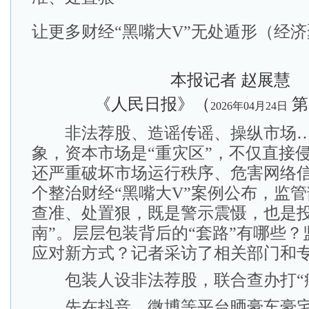
让更多财经“黑嘴大V”无处遁形（经
本报记者 赵展慧
《人民日报》（
第
2026年04月24日
非法荐股、造谣传谣、操纵市场…
象，资本市场是“重灾区”，不仅直接
还严重破坏市场运行秩序、危害网络
个整治财经“黑嘴大V”案例公布，监
查准、处置狠，既是警示震慑，也是投
南”。层层包装背后的“套路”有哪些
应对新方式？记者采访了相关部门和
包装人设非法荐股，联合查办打“痛
先在抖音、微博等平台晒豪车豪宅