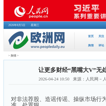
2026年8月5日
星期三
首页
关注
舆情
评论
>
舆情
>
让更多财经“黑嘴大V”无
2026-04-24 10:50
来源：人民网－
对非法荐股、造谣传谣、操纵市场行
准、处置狠