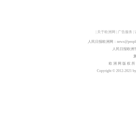
|
关于欧洲网
|
广告服务
|
人民日报欧洲网：news@peopledai
人民日报欧洲刊：rmr
京
欧 洲 网 版 权 所
Copyright © 2012-2021 by h