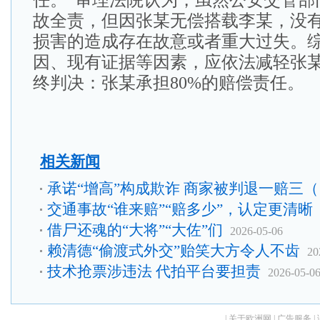
任。”审理法院认为，虽然公安交管部
故全责，但因张某无偿搭载李某，没
损害的造成存在故意或者重大过失。
因、现有证据等因素，应依法减轻张
终判决：张某承担80%的赔偿责任。
相关新闻
承诺“增高”构成欺诈 商家被判退一赔三（
交通事故“谁来赔”“赔多少”，认定更清晰
借尸还魂的“大将”“大佐”们
2026-05-06
赖清德“偷渡式外交”贻笑大方令人不齿
20
技术抢票涉违法 代拍平台要担责
2026-05-0
|
关于欧洲网
|
广告服务
|