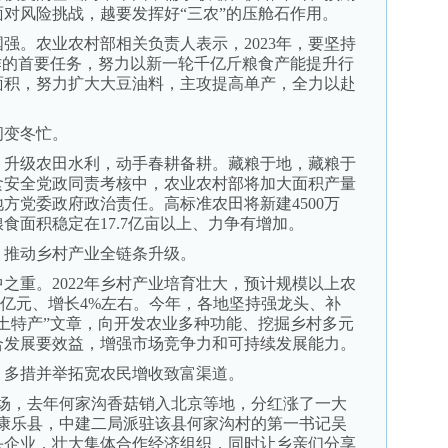
对风险挑战，越要发挥好“三农”的压舱石作用。
。农业农村部相关负责人表示，2023年，要坚持
作的首要任务，努力以新一轮千亿斤粮食产能提升行
面积，努力扩大大豆油料，主攻提高单产，全力以赴
变冬忙。
升级农田水利，动手春耕备耕。藏粮于地，藏粮于
食安全党政同责考核中，农业农村部将加大面积产量
方党委政府政治责任。高标准农田将新建4500万
粮食面积稳定在17.7亿亩以上、力争有增加。
推动乡村产业全链条升级。
重。2022年乡村产业培育壮大，预计规模以上农
5万亿元、增长4%左右。今年，各地坚持强龙头、补
土特产”文章，向开发农业多种功能、挖掘乡村多元
合发展要效益，增强市场竞争力和可持续发展能力。
多措并举拓宽农民增收致富渠道。
，去年何家沟香菇销入北京等地，分红涨了一大
甘肃康乐县，中建二局派驻该县何家沟村的第一书记吴
头企业，壮大集体合作经济组织，同时让乡亲们分享