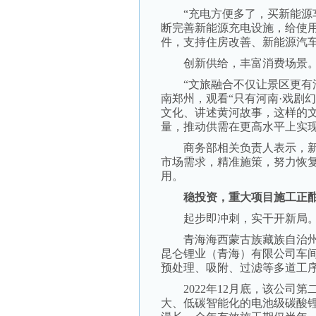
“充电方便多了，买新能源车
断完善新能源充电设施，给使
件，支持住房改善、新能源汽
创新供给，丰富消费场景
“文旅融合不仅让景区更有活
南郑州，观看“只有河南·戏剧
文化、讲述黄河故事，这样的
量，推动供需在更高水平上实
商务部相关负责人表示，新
市场需求，精准施策，努力恢
用。
稳投资，重大项目施工正
起步即冲刺，实干开新局
青海海西蒙古族藏族自治州西
昆仑锂业（青海）有限公司车
预处理、吸附、过滤等多道工
2022年12月底，该公司第
大、低碳智能化的电池级碳酸