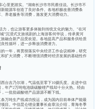
心里更踏实。”湖南长沙市市民蔡佳说。长沙市不
用新能源车创造了良好条件。各地积极改善消费条
车、养老服务等消费，激发更大消费动力。
。
力，也让游客更多体验到传统文化的魅力。”在河
幻城”沉浸式文旅戏剧的上海游客何华说，传承黄河
文旅融合新产品受欢迎。各地提高产品和服务供给质
现良性循环，进一步释放消费潜力。
的一年，将贯彻落实中央经济工作会议精神，研究
复和扩大消费，不断增强消费对经济发展的基础性作
酣
。
台吉乃尔湖，气温低至零下10摄氏度。走进中信
间，年产2万吨电池级碳酸锂产线却十分火热。经由
序，一批批碳酸锂产品源源不断下线。
二条万吨生产线成功投运，成为国内目前单体产能最
锂项目。中信昆仑锂业董事长俞章法介绍，青海冬季