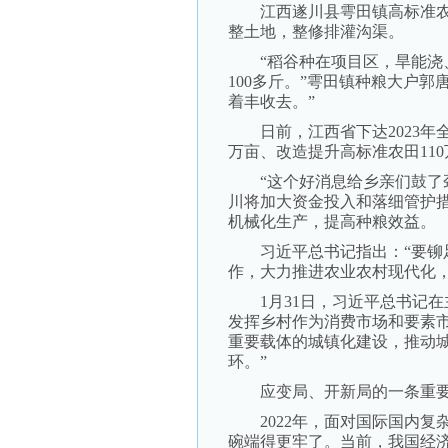
江西遂川县雩田镇高标准农
整土地，整修排灌沟渠。
“稻谷种在项目区，旱能浇、
100多斤。”雩田镇种粮大户
着丰收去。”
日前，江西省下达2023年全
万亩、改造提升高标准农田11
“这个好消息给乡亲们鼓了劲
川将加大资金投入和落细管护
机械化生产，提高种粮效益。
习近平总书记指出：“要铆足
作，大力推进农业农村现代化，
1月31日，习近平总书记在
发挥乡村作为消费市场和要素
重要载体的城镇化建设，推动
环。”
应变局、开新局的一条重要经
2022年，面对国际国内复杂
碗端得更牢了。当前，我国经