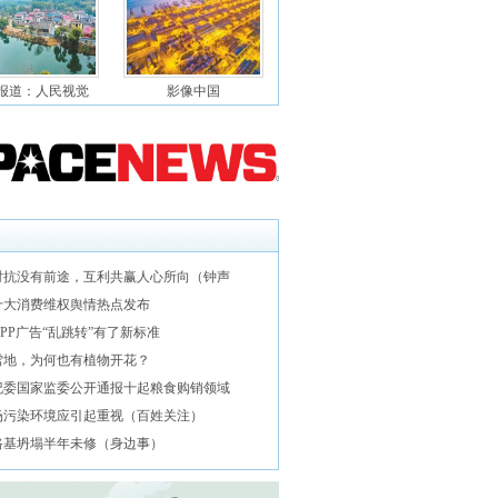
报道：人民视觉
影像中国
对抗没有前途，互利共赢人心所向（钟声
十大消费维权舆情热点发布
PP广告“乱跳转”有了新标准
雪地，为何也有植物开花？
纪委国家监委公开通报十起粮食购销领域
场污染环境应引起重视（百姓关注）
路基坍塌半年未修（身边事）