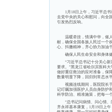
1月18日上午，习近平总书
去党中央的关心和慰问，向全
引发热烈反响。
温暖牵挂，情满中华，催人
献，确保全国各族人民过一个
心、抖擞精神，齐心协力加油
确保人民生命安全和身体
“习近平总书记十分关心新冠
要求。”黑龙江省哈尔滨医科大
做好重症救治的应对准备，保
数量明显下降，回归到常态水
视频连线期间，医院院长于凯
记叮嘱加强医护人员自身防护和
科学防治、精准施策，把每一个
“总书记问病情、问心情、问
齐永祥基本康复，1月19日上
恢复健康，我一定好好养身体，