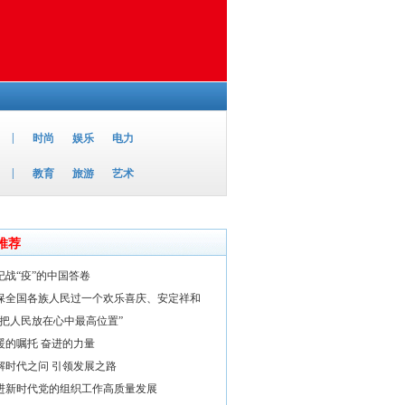
|
时尚
娱乐
电力
|
教育
旅游
艺术
推荐
纪战“疫”的中国答卷
保全国各族人民过一个欢乐喜庆、安定祥和
要把人民放在心中最高位置”
暖的嘱托 奋进的力量
解时代之问 引领发展之路
进新时代党的组织工作高质量发展