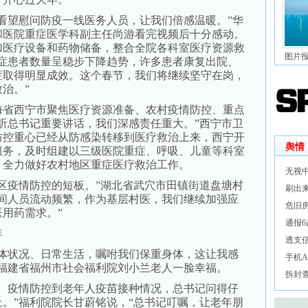
望慰问防疫一线医务人员，让我们倍感温暖。”华
和医院重症医学科副主任尚游看完视频后十分感动。
时增加医疗设备和药物储备，整合全院各科室医疗资源救
图片
重症患者数量呈稳步下降趋势，许多患者康复出院、
症取得明显成效。这个春节，我们将继续坚守在岗，
治。”
省西宁市聚焦医疗资源准备、农村疫情防控、重点
听总书记重要讲话，我们深感责任重大。”西宁市卫
防控重心已经从防感染转移到医疗救治上来，西宁开
舆情
服务，及时组建以三级医院重症、呼吸、儿童等科室
，全力做好农村地区重症医疗救治工作。
无视
疫情防控的短板。”湖北省武穴市田镇街道盘塘村
刷出
期间人员流动频繁，作为基层村医，我们继续加强应
危旧
用药需求。”
通报6
年
透支
状况、日常生活，嘱咐我们保重身体，这让我感
手机
的福建省福州市社会福利院刘小兰老人一脸幸福。
拆封
疫情防控到老年人疫苗接种情况，总书记问得仔
。”福利院院长甘蔚铭说，“总书记叮嘱，让老年朋