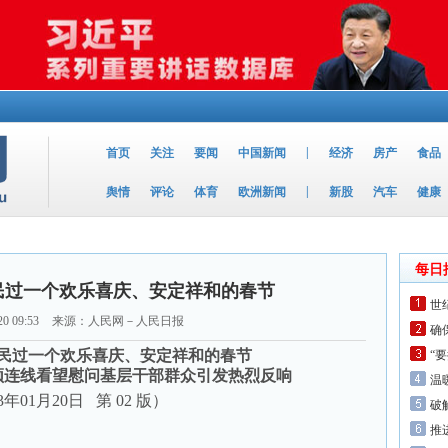
|
首页
关注
要闻
中国新闻
经济
房产
食品
|
舆情
评论
体育
欧洲新闻
新股
汽车
健康
每日
民过一个欢乐喜庆、安定祥和的春节
世
20 09:53
来源：人民网－人民日报
确
民过一个欢乐喜庆、安定祥和的春节
“
频连线看望慰问基层干部群众引发热烈反响
温
3年01月20日 第 02 版）
破
推