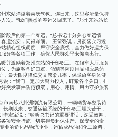
行
州东站洋溢着喜庆气氛。连日来，这里客流量保持
多人次。“我们熟悉的春运又回来了。”郑州东站站长
段后的第一个春运。“总书记十分关心春运情
、春运治安，问得详细。”王留强说，贯彻落实习近
东站精心组织调度，严守安全底线，全力做好运力保
质服务等各项工作，确保人民群众平安健康出行。
暖并激励着郑州东站的干部职工。在候车大厅服务
岗位，为旅客备好口罩、酒精等防疫用品和应急药
防护，最大限度降低交叉感染几率，保障旅客身体健
秀说：“我们一定加大警力投入，盯紧各个关口，排
做好突发事件防范预案，用心、用情、用力守护旅客
京市南炼八卦洲物流有限公司，一辆辆货车整装待
调，长期以来，交通运输系统的干部职工埋头苦干，
机李宏宝说：“聆听总书记的重要讲话，深受鼓舞，
实各项安全措施，切实担负起保生产、保安全的责
家专业的危化品物流企业，运输成品油和化工原料，