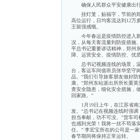
确保人民群众平安健康出
挂灯笼，贴福字，节前的郑
高位运行，日均客流达到12万
王留强感慨。
今年春运是疫情防控进入新阶
况，从每天客流量到防疫措施
平总书记重要讲话精神，郑州
障、运营安全、疫情防控、优
总书记视频连线的场景，温
台，客运车间值班员张华坚守
品。“我们引导旅客朋友做好
康。”郑州东站派出所所长栗英
查安全隐患，细化安全措施，
回家路。”
1月19日上午，在江苏省南
发。“总书记在视频连线时强
担当奉献，功不可没。”货车司
也感到光荣！我将一丝不苟落
任。” 李宏宝所在的公司是一
春节期间将保持正常运转。