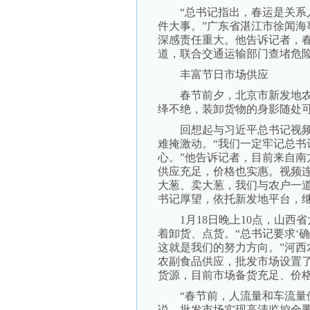
“总书记指出，春运是关系人
件大事。”广东省湛江市徐闻
深感责任重大。他告诉记者，
道，联合交通运输部门查堵危
丰富节日市场供应
春节前夕，北京市新发地农
绎不绝，装卸货物的身影随处
回想起与习近平总书记视频
难掩激动。“我们一定牢记总
心。”他告诉记者，目前来自
供应充足，价格也实惠。视频
大葱、卖大葱，我们与农户一
书记厚望，依托新发地平台，继
1月18日晚上10点，山西
着卸货、点货。“总书记要求‘
这就是我们的努力方向。”河
农副食品供应，批发市场设置
货源，目前市场备货充足、价
“春节前，人流量和车流量倍
说，批发市场实现高清监控全