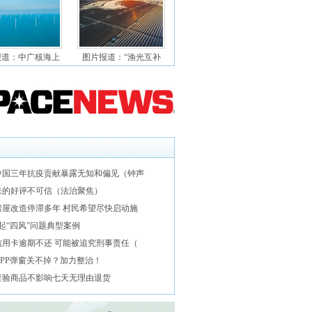
报道：中广核海上
图片报道：“渔光互补
中国三年抗疫贡献暴露无知和偏见（钟声
来的好评不可信（法治聚焦）
房屋改造停滞多年 村民希望尽快启动施
起“四风”问题典型案例
信用卡逾期不还 可能被追究刑事责任（
APP弹窗关不掉？加力整治！
查验商品不影响七天无理由退货