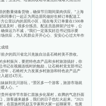
。
的数量储备货物，确保节日期间菜肉供应。”上海
瑞和同事们一起正为周边居民做好生鲜订单配送工
平方公里以内的居民小区，现在每天订单量在1500单
单配送及时，很多分拣员、配送员选择留沪过年，公
，确保运力不减，“我们一定落实好总书记指示要
市场供应，为人民群众开开心心、安安心心过大年作
大成绩
前夕的四川省北川羌族自治县石椅村美不胜收。
乡村振兴，要把特色农产品和乡村旅游搞好，你
平总书记在视频连线时的勉励，让石椅村党支部书记
近些年，石椅村大力发展乡村旅游和特色农产品产
入超过4万元。
妹到北川游玩，“景区多一个游客，旅游市场就
暖人心。”
贵州省毕节市新仁苗族乡化屋村，欢腾的气息扑面
口，游客越来越多，我们的日子也红火起来。”2021
屋村，在苗族村民赵玉学家和大家一起聊家常、包黄