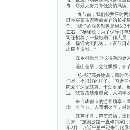
毒，尽最大努力降低疫情风险
“春节前，我们按照平时两倍
叮咚买菜陆家嘴前置仓站长杨
作。“我们的服务对象是周边3
左右。”杨瑞说，为了保障订
司还招募了一些短期工作人员
求，畅通物流配送，丰富节日
出应有贡献。”
在乡村振兴中取得新的更
漫山苍翠，羌红飘飘，春节
“总书记高兴地说，新时代的
们是一个很好的样子。”习近
陈爱军深受鼓舞、干劲更足。
业，致富路越走越宽，人均年收
来自成都市的游客魏卓带着妹
增一分信心。人间烟火气，最是
鼓声咚咚，芦笙悠扬，走进
而来。“旅游公路一直修到家门
年2月，习近平总书记来到化