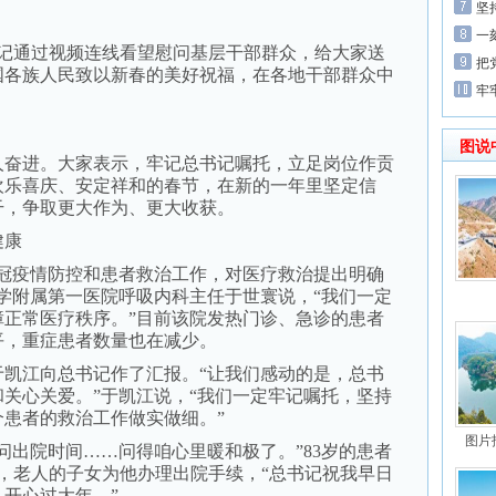
坚
一
记通过视频连线看望慰问基层干部群众，给大家送
把
国各族人民致以新春的美好祝福，在各地干部群众中
牢
图说
奋进。大家表示，牢记总书记嘱托，立足岗位作贡
欢乐喜庆、安定祥和的春节，在新的一年里坚定信
干，争取更大作为、更大收获。
健康
疫情防控和患者救治工作，对医疗救治提出明确
学附属第一医院呼吸内科主任于世寰说，“我们一定
障正常医疗秩序。”目前该院发热门诊、急诊的患者
平，重症患者数量也在减少。
江向总书记作了汇报。“让我们感动的是，总书
关心关爱。”于凯江说，“我们一定牢记嘱托，坚持
患者的救治工作做实做细。”
图片
出院时间……问得咱心里暖和极了。”83岁的患者
午，老人的子女为他办理出院手续，“总书记祝我早日
开心过大年。”