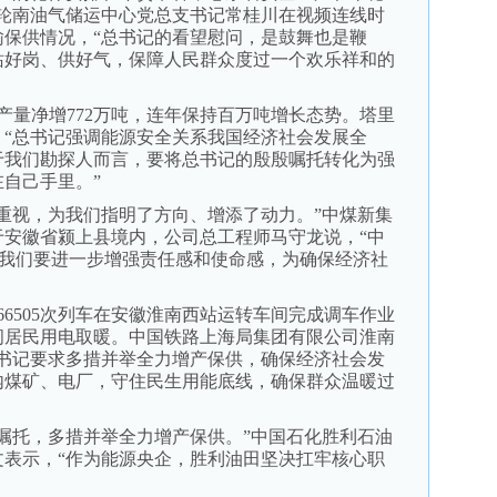
司轮南油气储运中心党总支书记常桂川在视频连线时
输保供情况，“总书记的看望慰问，是鼓舞也是鞭
站好岗、供好气，保障人民群众度过一个欢乐祥和的
量净增772万吨，连年保持百万吨增长态势。塔里
：“总书记强调能源安全关系我国经济社会发展全
于我们勘探人而言，要将总书记的殷殷嘱托转化为强
自己手里。”
视，为我们指明了方向、增添了动力。”中煤新集
于安徽省颍上县境内，公司总工程师马守龙说，“中
，我们要进一步增强责任感和使命感，为确保经济社
6505次列车在安徽淮南西站运转车间完成调车作业
间居民用电取暖。中国铁路上海局集团有限公司淮南
总书记要求多措并举全力增产保供，确保经济社会发
内煤矿、电厂，守住民生用能底线，确保群众温暖过
托，多措并举全力增产保供。”中国石化胜利石油
文表示，“作为能源央企，胜利油田坚决扛牢核心职