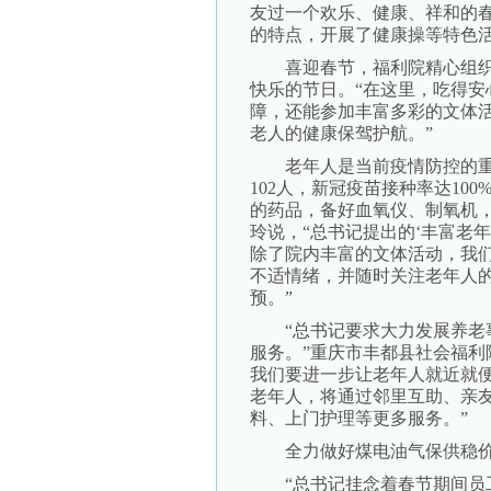
友过一个欢乐、健康、祥和的
的特点，开展了健康操等特色活
喜迎春节，福利院精心组织
快乐的节日。“在这里，吃得安
障，还能参加丰富多彩的文体
老人的健康保驾护航。”
老年人是当前疫情防控的重
102人，新冠疫苗接种率达10
的药品，备好血氧仪、制氧机
玲说，“总书记提出的‘丰富老
除了院内丰富的文体活动，我
不适情绪，并随时关注老年人
预。”
“总书记要求大力发展养老事
服务。”重庆市丰都县社会福利
我们要进一步让老年人就近就
老年人，将通过邻里互助、亲
料、上门护理等更多服务。”
全力做好煤电油气保供稳
“总书记挂念着春节期间员工