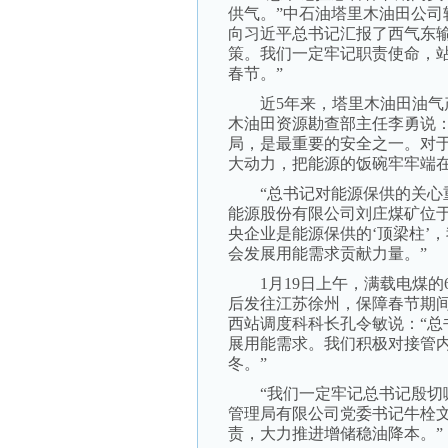
供气。”中石油塔里木油田公
向习近平总书记汇报了西气东
策。我们一定牢记职责使命，
春节。”
近5年来，塔里木油田油气产
木油田资源勘查部主任李勇说
局，是最重要的安全之一。对
大动力，把能源的饭碗牢牢端在
“总书记对能源保供的关心重
能源股份有限公司刘庄煤矿位
央企业是能源保供的‘顶梁柱’
会发展用能需求贡献力量。”
1月19日上午，满载电煤的6
后发往江苏徐州，保障春节期
西站调度科科长孔令敏说：“
展用能需求。我们积极对接管
冬。”
“我们一定牢记总书记殷切嘱
管理局有限公司党委书记牛栓
责，大力推进增储稳油降本。”