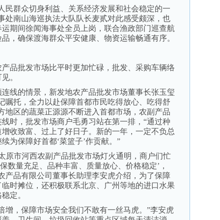
民群众切身利益、关系经济发展和社会稳定的一
海事处南山海巡执法大队队长麦贰对此感受颇深，也
春运期间徐闻海事处全员上岗，联合渔政部门巡查航
险品，确保渡海群众平安健康、物资运输畅通有序。
产品批发市场比平时更加忙碌，批发、采购车辆络
可见。
连线的情景，新发地农产品批发市场董事长张玉玺
书记嘱托，全力以赴保障首都市民吃得放心、吃得舒
南方地区的蔬菜正源源不断进入首都市场，农副产品
连线时，批发市场商户毛勇习站在第一排，“通过种
道增收致富、过上了好日子。新的一年，一定不负总
续为保障好首都‘菜篮子’作贡献。”
省太原市河西农副产品批发市场灯火通明，商户们忙
确保数量充足、品种丰富、质量放心、价格稳定’，
西农产品有限公司董事长助理李安虎介绍，为了保障
了临时摊位，还积极联系北京、广州等地的进口水果
格稳定。
增，保障市场安全我们不敢有一丝马虎。”李安虎
覆盖，卫生间、垃圾回收站等重点区域每天清洁消