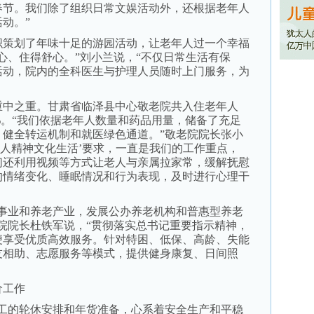
春节。我们除了组织日常文娱活动外，还根据老年人
动。”
策划了年味十足的游园活动，让老年人过一个幸福
心、住得舒心。”刘小兰说，“不仅日常生活有保
活动，院内的全科医生与护理人员随时上门服务，为
中之重。甘肃省临泽县中心敬老院共入住老年人
0%。“我们依据老年人数量和药品用量，储备了充足
，健全转运机制和就医绿色通道。”敬老院院长张小
年人精神文化生活’要求，一直是我们的工作重点，
们还利用视频等方式让老人与亲属拉家常，缓解抚慰
的情绪变化、睡眠情况和行为表现，及时进行心理干
业和养老产业，发展公办养老机构和普惠型养老
院院长杜铁军说，“贯彻落实总书记重要指示精神，
便享受优质高效服务。针对特困、低保、高龄、失能
友相助、志愿服务等模式，提供健身康复、日间照
价工作
的轮休安排和年货准备，心系着安全生产和平稳